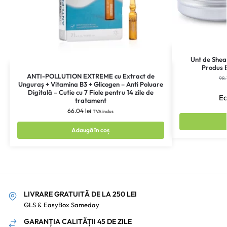
Unt de Shea 
Produs B
ANTI-POLLUTION EXTREME cu Extract de
98
Unguraș + Vitamina B3 + Glicogen – Anti Poluare
Digitală – Cutie cu 7 Fiole pentru 14 zile de
Ec
tratament
66.04
lei
TVA inclus
Adaugă în coș
LIVRARE GRATUITĂ DE LA 250 LEI
GLS & EasyBox Sameday
GARANȚIA CALITĂȚII 45 DE ZILE