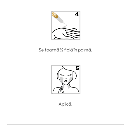
Se toarnă ½ fiolă în palmă.
Aplică.