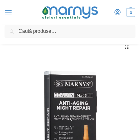
0
Caută
Home
»
ANTI-AGING NIGHT REPAIR cu Acid Hialuronic + Vitamina B3 + Proteoglican