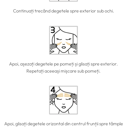
Continuați trecând degetele spre exterior sub ochi.
Apoi, așezați degetele pe pomeți și glisați spre exterior.
Repetați aceeași mișcare sub pomeți.
Apoi, glisați degetele orizontal din centrul frunții spre tâmple