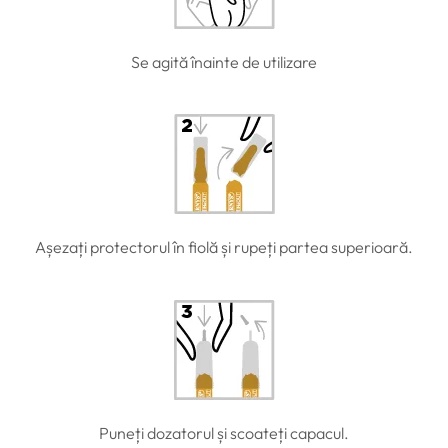
Se agită înainte de utilizare
Așezați protectorul în fiolă și rupeți partea superioară.
Puneți dozatorul și scoateți capacul.