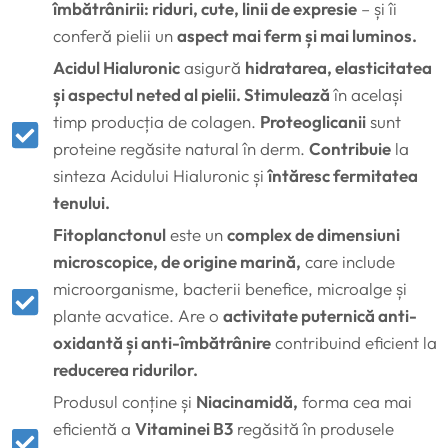
îmbătrânirii: riduri, cute, linii de expresie
– și îi
conferă pielii un
aspect mai ferm și mai luminos.
Acidul Hialuronic
asigură
hidratarea, elasticitatea
și aspectul neted al pielii. Stimulează
în același
timp producția de colagen.
Proteoglicanii
sunt
proteine regăsite natural în derm.
Contribuie
la
sinteza Acidului Hialuronic și
întăresc fermitatea
tenului.
Fitoplanctonul
este un
complex de dimensiuni
microscopice, de origine marină,
care include
microorganisme, bacterii benefice, microalge și
plante acvatice. Are o
activitate puternică anti-
oxidantă și anti-îmbătrânire
contribuind eficient la
reducerea ridurilor.
Produsul conține și
Niacinamidă,
forma cea mai
eficientă a
Vitaminei B3
regăsită în produsele