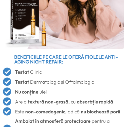
BENEFICIILE PE CARE LE OFERĂ FIOLELE ANTI-
AGING NIGHT REPAIR:
Testat
Clinic
Testat
Dermatologic și Oftalmologic
Nu conține
ulei
Are o
textură non-grasă,
cu
absorbție rapidă
Este
non-comedogenic,
adică
nu blochează porii
Ambalat în atmosferă protectoare
pentru a