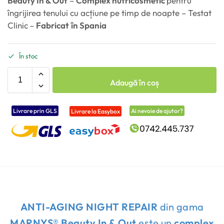
Beauty In & Out
–
Complex nutricosmetic
pentru
îngrijirea tenului cu acțiune pe timp de noapte – Testat
Clinic
–
Fabricat
în Spania
În stoc
Adaugă în coș
Livrare prin GLS
Ai nevoie de ajutor?
Livrare la Easybox
ANTI-AGING NIGHT REPAIR
din gama
MARNYS® Beauty In & Out
este un
complex