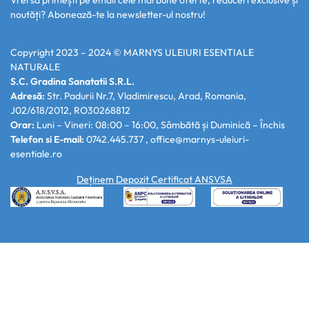
Vrei să primești pe email cele mai bune oferte, reduceri exclusive și
noutăți? Abonează-te la newsletter-ul nostru!
Copyright 2023 – 2024 ©
MARNYS ULEIURI ESENTIALE
NATURALE
S.C. Gradina Sanatatii S.R.L.
Adresă:
Str. Padurii Nr.7, Vladimirescu, Arad, Romania,
J02/618/2012, RO30268812
Orar:
Luni – Vineri: 08:00 – 16:00, Sâmbătă și Duminică – Închis
Telefon si E-mail:
0742.445.737 ,
office@marnys-uleiuri-
esentiale.ro
Deținem Depozit Certificat ANSVSA