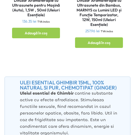
Difuzor Aromaterapie cu
Difuzor Aromaterapie cu
Ultrasunete pentru Mașină
Ultrasunete din Bambus,
(Auto), 1,5W , 50ml (Uleiuri
MARNYS cu Lumini LED și
Esențiale)
Funcție Temporizator,
12W, 150ml (Uleiuri
136.35
lei
TVA inclus
Esențiale)
257.96
lei
TVA inclus
Adaugă în coș
Adaugă în coș
ULEI ESENTIAL GHIMBIR 15ML, 100%
NATURAL SI PUR, CHEMOTIPAT (GINGER)
Uleiul esential de Ghimbir
contine substante
active cu efecte afrodiziace. Stimuleaza
functiile sexuale, fiind recomandat in cazul
persoanelor apatice, obosite, fara libido. Util in
caz de frigiditate sau impotenta. Este un
condimentat care ofera dinamism, energie si
vitalitate organismului.