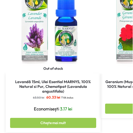
Out of stock
Lavandă 15ml, Ulei Esential MARNYS, 100%
Geranium (Mușc
Natural si Pur, Chemotipat (Lavandula
100% Natural 
angustifolia)
60.33
lei
63.50
lei
TVA inclus
Economisești
3.17
lei
Citește mai mult