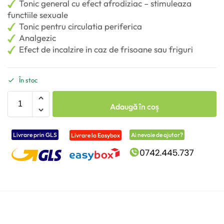
Tonic general cu efect afrodiziac – stimuleaza
functiile sexuale
Tonic pentru circulatia periferica
Analgezic
Efect de incalzire in caz de frisoane sau friguri
În stoc
Adaugă în coș
Livrare prin GLS
Ai nevoie de ajutor?
Livrare la Easybox