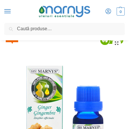
0
Caută
Home
»
Ghimbir 15ml, Ulei Esential MARNYS, 100% Natural si Pur, Chemotipat (G
50%