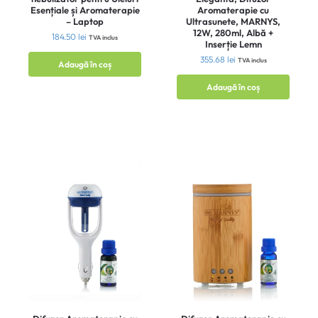
Esențiale și Aromaterapie
Aromaterapie cu
– Laptop
Ultrasunete, MARNYS,
12W, 280ml, Albă +
184.50
lei
TVA inclus
Inserție Lemn
355.68
lei
TVA inclus
Adaugă în coș
Adaugă în coș