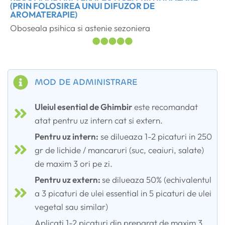
(PRIN FOLOSIREA UNUI DIFUZOR DE
AROMATERAPIE)
Oboseala psihica si astenie sezoniera
MOD DE ADMINISTRARE
Uleiul esential de Ghimbir
este recomandat
atat pentru uz intern cat si extern.
Pentru uz intern:
se dilueaza 1-2 picaturi in 250
gr de lichide / mancaruri (suc, ceaiuri, salate)
de maxim 3 ori pe zi.
Pentru uz extern:
se dilueaza 50% (echivalentul
a 3 picaturi de ulei essential in 5 picaturi de ulei
vegetal sau similar)
Aplicati 1-2 picaturi din preparat de maxim 3