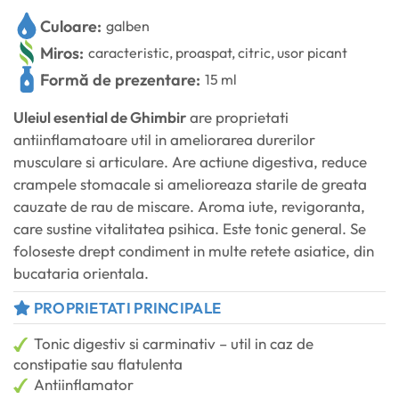
Culoare:
galben
Miros:
caracteristic, proaspat, citric, usor picant
Formă de prezentare:
15 ml
Uleiul esential de Ghimbir
are proprietati
antiinflamatoare util in ameliorarea durerilor
musculare si articulare. Are actiune digestiva, reduce
crampele stomacale si amelioreaza starile de greata
cauzate de rau de miscare. Aroma iute, revigoranta,
care sustine vitalitatea psihica. Este tonic general. Se
foloseste drept condiment in multe retete asiatice, din
bucataria orientala.
PROPRIETATI PRINCIPALE
Tonic digestiv si carminativ – util in caz de
constipatie sau flatulenta
Antiinflamator