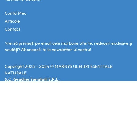
Contul Meu
Articole
Contact
Vrei să primești pe email cele mai bune oferte, reduceri exclusive și
noutăți? Abonează-te la newsletter-ul nostru!
Copyright 2023 – 2024 ©
MARNYS ULEIURI ESENTIALE
NATURALE
S.C. Gradina Sanatatii S.R.L.
Adresă:
Str. Padurii Nr.7, Vladimirescu, Arad, Romania,
J02/618/2012, RO30268812
Orar:
Luni – Vineri: 08:00 – 16:00, Sâmbătă și Duminică – Închis
Telefon si E-mail:
0742.445.737 ,
office@marnys-uleiuri-
esentiale.ro
Deținem Depozit Certificat ANSVSA