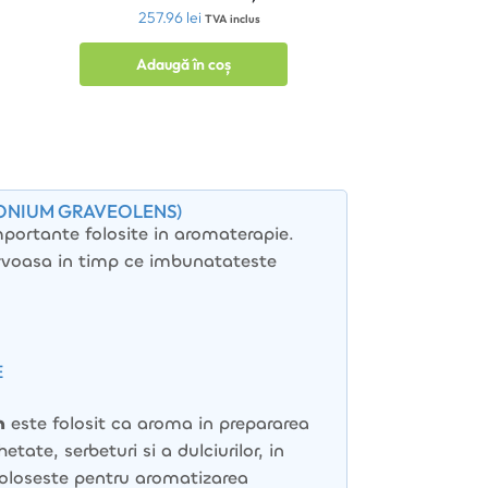
257.96
lei
TVA inclus
Adaugă în coș
GONIUM GRAVEOLENS)
mportante folosite in aromaterapie.
ervoasa in timp ce imbunatateste
E
m
este folosit ca aroma in prepararea
hetate, serbeturi si a dulciurilor, in
oloseste pentru aromatizarea