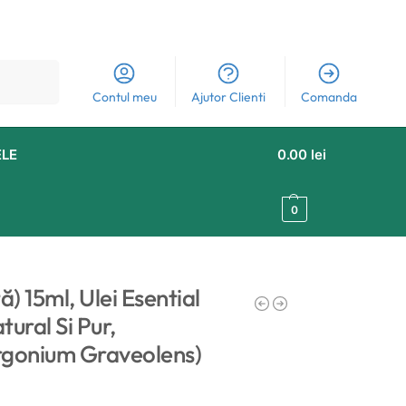
Caută
Contul meu
Ajutor Clienti
Comanda
ELE
0.00
lei
0
 15ml, Ulei Esential
ral Si Pur,
rgonium Graveolens)