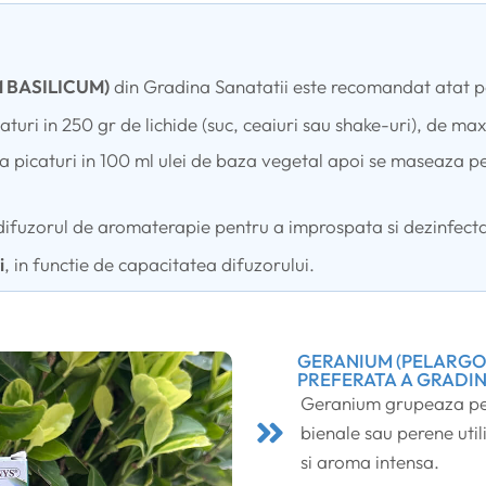
UM BASILICUM)
din Gradina Sanatatii este recomandat atat pen
aturi in 250 gr de lichide (suc, ceaiuri sau shake-uri), de max
a picaturi in 100 ml ulei de baza vegetal apoi se maseaza p
fuzorul de aromaterapie pentru a improspata si dezinfecta 
i
, in functie de capacitatea difuzorului.
GERANIUM (PELARGO
PREFERATA A GRADI
Geranium grupeaza pes
bienale sau perene util
si aroma intensa.