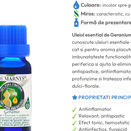
Culoare:
incolor spre g
Miros:
caracteristic, cu
Formă de prezentare
Uleiul esential de Geraniu
cunoscute uleiuri esentiale
cat si pentru aroma placut
imbunatateste functionalitat
periferica si ajuta la elimi
antispastice, antiinflamato
profunzime si trateaza infe
dulci-florale.
PROPRIETATI PRINCI
Antiinflamator
Relaxant, antispastic
Efect tonic, hemostatic 
Antiinfectios, fungicid