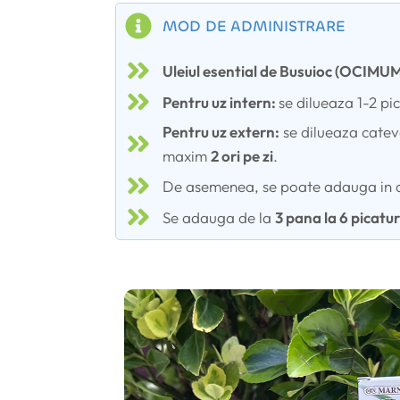
MOD DE ADMINISTRARE
Uleiul esential de Busuioc (OCIM
Pentru uz intern:
se dilueaza 1-2 pic
Pentru uz extern:
se dilueaza catev
maxim
2 ori pe zi
.
De asemenea, se poate adauga in di
Se adauga de la
3 pana la 6 picatur