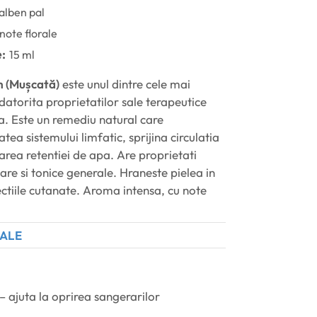
alben pal
 note florale
:
15 ml
m (Mușcată)
este unul dintre cele mai
 datorita proprietatilor sale terapeutice
a. Este un remediu natural care
ea sistemului limfatic, sprijina circulatia
narea retentiei de apa. Are proprietati
are si tonice generale. Hraneste pielea in
ctiile cutanate. Aroma intensa, cu note
PALE
– ajuta la oprirea sangerarilor