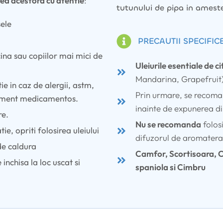
rea acestora cu atentie
:
tutunului de pipa in ameste
sele
PRECAUTII SPECIFIC
cina sau copiilor mai mici de
Uleiurile esentiale de ci
Mandarina, Grapefruit) 
e in caz de alergii, astm,
Prin urmare, se recoma
atament medicamentos.
inainte de expunerea di
re.
Nu se recomanda
folosi
tie, opriti folosirea uleiului
difuzorul de aromatera
de caldura
Camfor, Scortisoara, Cu
inchisa la loc uscat si
spaniola si Cimbru