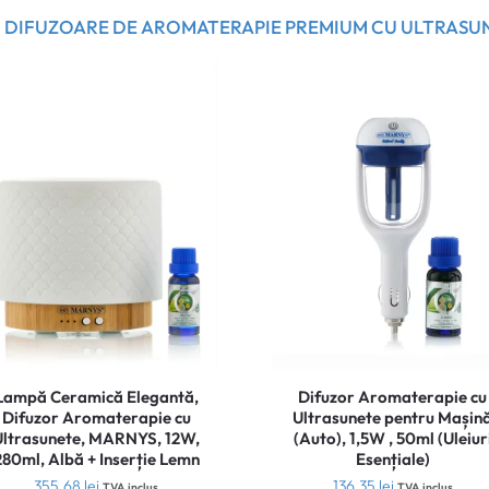
DIFUZOARE DE AROMATERAPIE PREMIUM CU ULTRASU
Lampă Ceramică Elegantă,
Difuzor Aromaterapie cu
Difuzor Aromaterapie cu
Ultrasunete pentru Mașin
Ultrasunete, MARNYS, 12W,
(Auto), 1,5W , 50ml (Uleiur
280ml, Albă + Inserție Lemn
Esențiale)
355.68
lei
136.35
lei
TVA inclus
TVA inclus