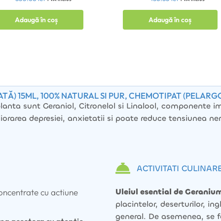
Adaugă în coș
Adaugă în coș
ATĂ) 15ML, 100% NATURAL SI PUR, CHEMOTIPAT (PELAR
planta sunt Geraniol, Citronelol si Linalool, componente i
iorarea depresiei, anxietatii si poate reduce tensiunea n
ACTIVITATI CULINAR
Uleiul esential de Geraniu
concentrate cu actiune
placintelor, deserturilor, ing
general. De asemenea, se f