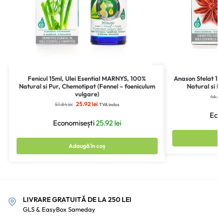
Fenicul 15ml, Ulei Esential MARNYS, 100%
Anason Stelat 
Natural si Pur, Chemotipat (Fennel – foeniculum
Natural si
vulgare)
46
25.92
lei
51.84
lei
TVA inclus
Ec
Economisești
25.92
lei
Adaugă în coș
LIVRARE GRATUITĂ DE LA 250 LEI
GLS & EasyBox Sameday