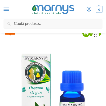
0
Caută
Home
»
Oregano 15ml, Ulei Esential MARNYS, 100% Natural si Pur, Chemotipat
5%