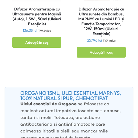
Difuzor Aromaterapie cu
Difuzor Aromaterapie cu
Ultrasunete pentru Mașină
Ultrasunete din Bambus,
(Auto), 1,5W , 50ml (Uleiuri
MARNYS cu Lumini LED și
Esențiale)
Funcție Temporizator,
12W, 150ml (Uleiuri
136.35
lei
TVA inclus
Esențiale)
257.96
lei
TVA inclus
Adaugă în coș
Adaugă în coș
OREGANO 15ML, ULEI ESENTIAL MARNYS,
100% NATURAL SI PUR, CHEMOTIPAT
Uleiul esential de Oregano
se foloseste ca
repelent natural impotriva insectelor – capuse,
tantari si molii. Totodata, are actiune
antibacteriana si antiinflamatoare care
calmeaza iritatiile pielii sau mancarimile
cauzate de muscaturi de insecte.