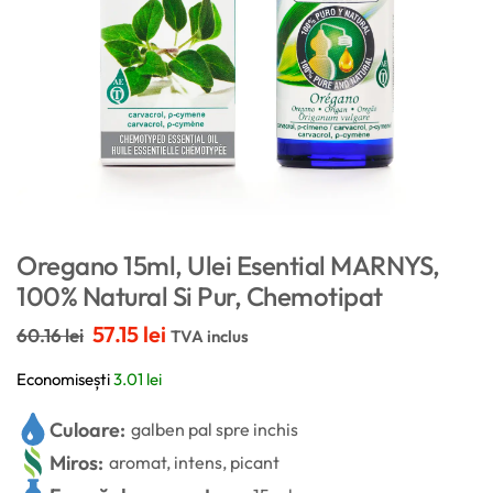
Oregano 15ml, Ulei Esential MARNYS,
100% Natural Si Pur, Chemotipat
57.15
lei
60.16
lei
TVA inclus
Economisești
3.01
lei
Culoare:
galben pal spre inchis
Miros:
aromat, intens, picant