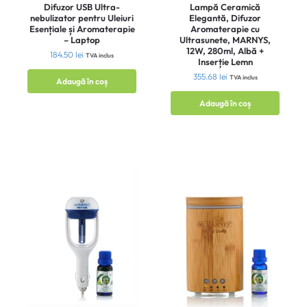
Difuzor USB Ultra-
Lampă Ceramică
nebulizator pentru Uleiuri
Elegantă, Difuzor
Esențiale și Aromaterapie
Aromaterapie cu
– Laptop
Ultrasunete, MARNYS,
12W, 280ml, Albă +
184.50
lei
TVA inclus
Inserție Lemn
355.68
lei
TVA inclus
Adaugă în coș
Adaugă în coș