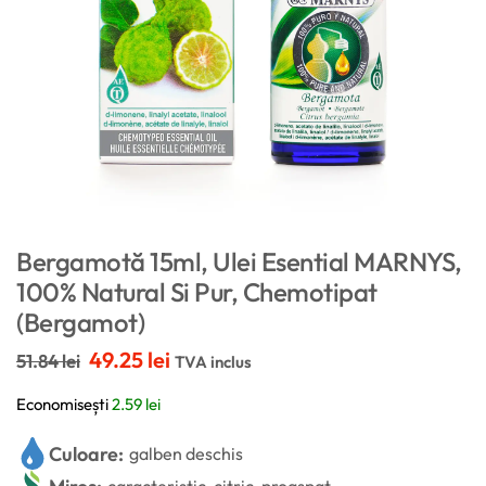
Bergamotă 15ml, Ulei Esential MARNYS,
100% Natural Si Pur, Chemotipat
(Bergamot)
49.25
lei
51.84
lei
TVA inclus
Economisești
2.59
lei
Culoare:
galben deschis