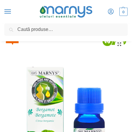
0
Caută
Home
»
Bergamotă 15ml, Ulei Esential MARNYS, 100% Natural si Pur, Chemotipat
5%