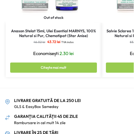
Out of stock
Anason Stelat 15ml, Ulei Esential MARNYS, 100%
Salvie Sclarea 
Natural si Pur, Chemotipat (Star Anise)
Natural si
43.72
lei
46.02
lei
83
TVA inclus
Economisești
2.30
lei
E
Citește mai mult
LIVRARE GRATUITĂ DE LA 250 LEI
GLS & EasyBox Sameday
GARANȚIA CALITĂȚII 45 DE ZILE
Rambursare in cel mult 14 zile
LIVRARE ÎN 25 DE ȚĂRI