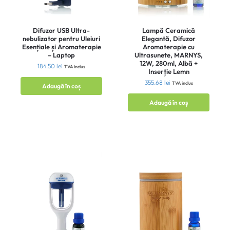
Difuzor USB Ultra-
Lampă Ceramică
nebulizator pentru Uleiuri
Elegantă, Difuzor
Esențiale și Aromaterapie
Aromaterapie cu
– Laptop
Ultrasunete, MARNYS,
12W, 280ml, Albă +
184.50
lei
TVA inclus
Inserție Lemn
355.68
lei
TVA inclus
Adaugă în coș
Adaugă în coș