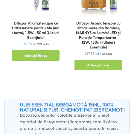
Difuzor Aromaterapie cu
Difuzor Aromaterapie cu
Ultrasunete pentru Mașină
Ultrasunete din Bambus,
(Auto), 1,5W , 50ml (Uleiuri
MARNYS cu Lumini LED și
Esențiale)
Funcție Temporizator,
12W, 150ml (Uleiuri
136.35
lei
TVA inclus
Esențiale)
257.96
lei
TVA inclus
Adaugă în coș
Adaugă în coș
ULEI ESENTIAL BERGAMOTĂ 15ML, 100%
NATURAL SI PUR, CHEMOTIPAT (BERGAMOT)
Datorita uleiurilor volatile prezente in uleiul
esential de Bergamota (Bergamot) care ii ofera
aroma si mirosul specific, acesta poate fi folosit