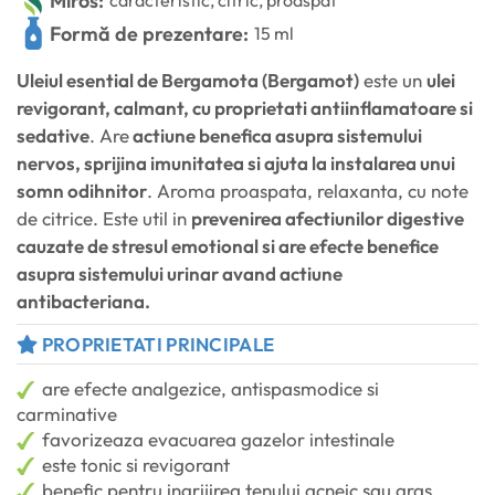
Miros:
caracteristic, citric, proaspat
Formă de prezentare:
15 ml
Uleiul esential de Bergamota (Bergamot)
este un
ulei
revigorant, calmant, cu proprietati antiinflamatoare si
sedative
. Are
actiune benefica asupra sistemului
nervos, sprijina imunitatea si ajuta la instalarea unui
somn odihnitor
. Aroma proaspata, relaxanta, cu note
de citrice. Este util in
prevenirea afectiunilor digestive
cauzate de stresul emotional si are efecte benefice
asupra sistemului urinar avand actiune
antibacteriana.
PROPRIETATI PRINCIPALE
are efecte analgezice, antispasmodice si
carminative
favorizeaza evacuarea gazelor intestinale
este tonic si revigorant
benefic pentru ingrijirea tenului acneic sau gras