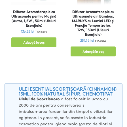
Difuzor Aromaterapie cu
Difuzor Aromaterapie cu
Ultrasunete pentru Mașină
Ultrasunete din Bambus,
(Auto), 1,5W , 50ml (Uleiuri
MARNYS cu Lumini LED și
Esențiale)
Funcție Temporizator,
12W, 150ml (Uleiuri
136.35
lei
TVA inclus
Esențiale)
257.96
lei
TVA inclus
Adaugă în coș
Adaugă în coș
ULEI ESENTIAL SCORȚIȘOARĂ (CINNAMON)
15ML, 100% NATURAL SI PUR, CHEMOTIPAT
Uleiul de Scortisoara
a fost folosit in urma cu
2000 de ani pentru conservarea si
imbalsamarea faraonilor din timpul civilizatiilor
egiptene. In prezent, se foloseste in industria
cosmetica pentru igiena orala (pasta de dinti si