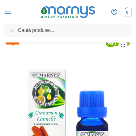
0
Caută
Home
»
Scorțișoară (Cinnamon) 15ml, Ulei Esential MARNYS, 100% Natural si Pu
50%