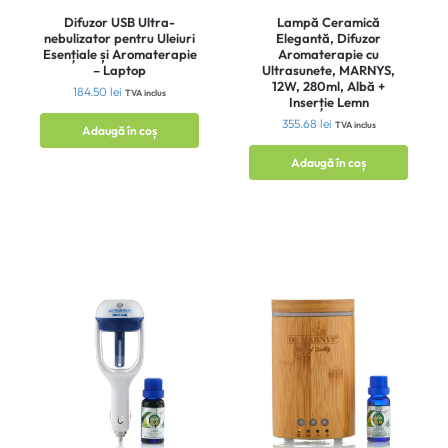
Difuzor USB Ultra-
Lampă Ceramică
nebulizator pentru Uleiuri
Elegantă, Difuzor
Esențiale și Aromaterapie
Aromaterapie cu
– Laptop
Ultrasunete, MARNYS,
12W, 280ml, Albă +
184.50
lei
TVA inclus
Inserție Lemn
355.68
lei
TVA inclus
Adaugă în coș
Adaugă în coș