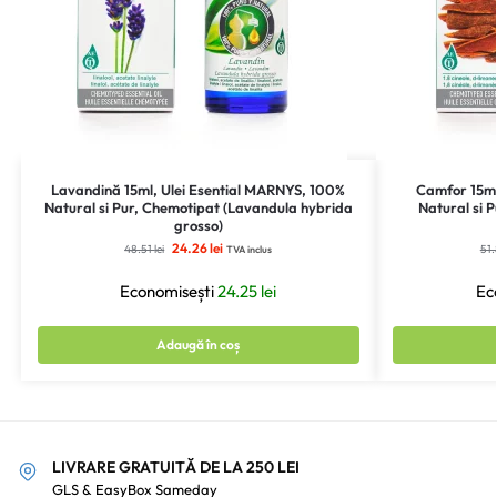
Lavandină 15ml, Ulei Esential MARNYS, 100%
Camfor 15ml
Natural si Pur, Chemotipat (Lavandula hybrida
Natural si 
grosso)
24.26
lei
48.51
lei
51
TVA inclus
Economisești
24.25
lei
Ec
Adaugă în coș
LIVRARE GRATUITĂ DE LA 250 LEI
GLS & EasyBox Sameday