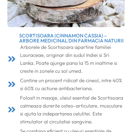
SCORTISOARA (CINNAMON CASSIA) –
ARBORE MEDICINAL DIN FARMACIA NATURII
Arborele de Scortisoara apartine familiei
Lauraceae, originar din sudul Indiei si Sri
Lanka. Poate ajunge pana la 15 m inaltime si
creste in zonele cu sol umed.
Contine un procent ridicat de cineol, intre 40%
si 60% cu actiune antibacteriana.
Folosit in masaje, uleiul esential de Scortisoara
calmeaza durerile osteo-articulare, musculare
si ajuta la indepartarea celulitei. Este
stimulator al circulatiei sangvine.
Se combina eficient cu uleiuri esentiale de