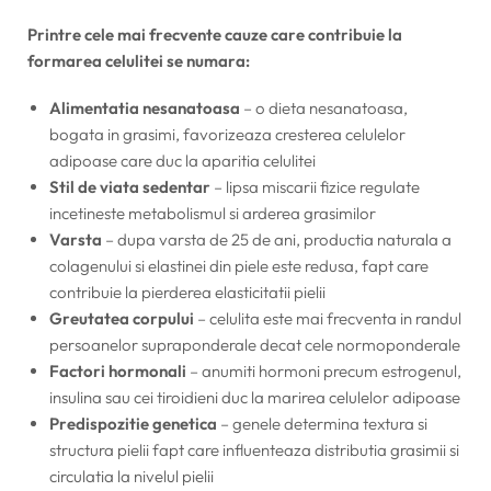
Printre cele mai frecvente cauze care contribuie la
formarea celulitei se numara:
Alimentatia nesanatoasa
– o dieta nesanatoasa,
bogata in grasimi, favorizeaza cresterea celulelor
adipoase care duc la aparitia celulitei
Stil de viata sedentar
– lipsa miscarii fizice regulate
incetineste metabolismul si arderea grasimilor
Varsta
– dupa varsta de 25 de ani, productia naturala a
colagenului si elastinei din piele este redusa, fapt care
contribuie la pierderea elasticitatii pielii
Greutatea corpului
– celulita este mai frecventa in randul
persoanelor supraponderale decat cele normoponderale
Factori hormonali
– anumiti hormoni precum estrogenul,
insulina sau cei tiroidieni duc la marirea celulelor adipoase
Predispozitie genetica
– genele determina textura si
structura pielii fapt care influenteaza distributia grasimii si
circulatia la nivelul pielii