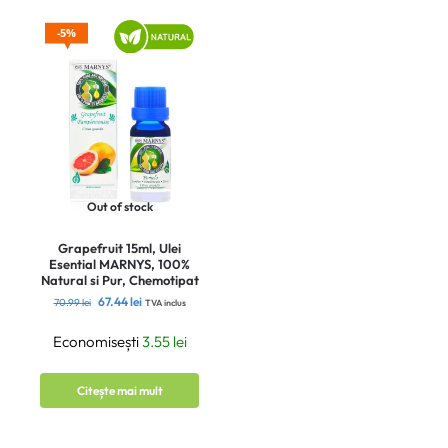
5%
Out of stock
Grapefruit 15ml, Ulei
Esential MARNYS, 100%
Natural si Pur, Chemotipat
67.44
lei
70.99
lei
TVA inclus
Economisești
3.55
lei
Citește mai mult