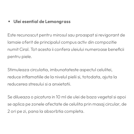
Ulei esential de Lemongrass
Este recunoscut pentru mirosul sau proaspat si revigorant de
lamaie oferit de principalul compus activ din compozitie
numit Ciral. Tot acesta ii confera uleiului numeroase beneficii
pentru piele.
Stimuleaza circulatia, imbunatateste aspectul celulitei,
reduce inflamatiile de la nivelul pielii si, totodata, ajuta la
reducerea stresului si a anxietatii.
Se dilueaza o picatura in 10 ml de ulei de baza vegetal si apoi
se aplica pe zonele afectate de celulita prin masaj circular, de
2 ori pe zi, pana la absorbtia completa.