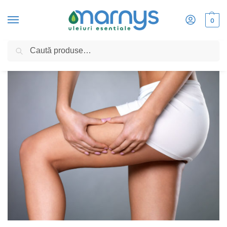
0
Caută
Home
»
Celulita – metode de preventie si remedii naturale pentru o piele ferma si 