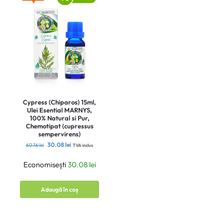
Cypress (Chiparos) 15ml,
Ulei Esential MARNYS,
100% Natural si Pur,
Chemotipat (cupressus
sempervirens)
30.08
lei
60.16
lei
TVA inclus
Economisești
30.08
lei
Adaugă în coș