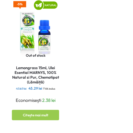
5%
Out of stock
Lemongrass 15ml, Ulei
Esential MARNYS, 100%
Natural si Pur, Chemotipat
(Lămâiță)
45.29
lei
47.67
lei
TVA inclus
Economisești
2.38
lei
Citește mai mult