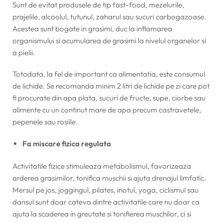
Sunt de evitat produsele de tip fast-food, mezelurile,
prajelile, alcoolul, tutunul, zaharul sau sucuri carbogazoase.
Acestea sunt bogate in grasimi, duc la inflamarea
organismului si acumularea de grasimi la nivelul organelor si
a pielii.
Totodata, la fel de important ca alimentatia, este consumul
de lichide. Se recomanda minim 2 litri de lichide pe zi care pot
fi procurate din apa plata, sucuri de fructe, supe, ciorbe sau
alimente cu un continut mare de apa precum castravetele,
pepenele sau rosiile.
Fa miscare fizica regulata
Activitatile fizice stimuleaza metabolismul, favorizeaza
arderea grasimilor, tonifica muschii si ajuta drenajul limfatic.
Mersul pe jos, joggingul, pilates, inotul, yoga, ciclismul sau
dansul sunt doar cateva dintre activitatile care nu doar ca
ajuta la scaderea in greutate si tonifierea muschilor, ci si