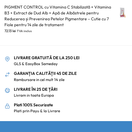
PIGMENT CONTROL cu Vitamina C Stabilizată + Vitamina
B3 + Extract de Dud Alb + Apă de Albăstrele pentru
Reducerea și Prevenirea Petelor Pigmentare – Cutie cu 7
Fiole pentru 14 zile de tratament
72.13
lei
TVA inclus
LIVRARE GRATUITĂ DE LA 250 LEI
GLS & EasyBox Sameday
GARANȚIA CALITĂȚII 45 DE ZILE
Rambursare in cel mult 14 zile
LIVRARE ÎN 25 DE ȚĂRI
Livram in toata Europa
Plati 100% Securizate
Plati prin Payu & la Livrare