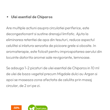
Ulei esential de Chiparos
Are multiple actiuni asupra circulatiei periferice, este
decongestionant si sustine drenajul limfatic. Ajuta la
eliminarea retentiei de apa din tesuturi, reduce aspectul
celulitei si inlatura senzatia de picioare grele si obosite. In
aromaterapie, este folosit pentru improspatarea aerului din
locuinte datorita aromei sale revigorante, lemnoase.
Se adauga 1-2 picaturi de ulei esential de Chiparos in 10 ml
de ulei de baza vegetal precum Migdale dulci au Argan si
apoi se maseaza zona afectata de celulita prin masaj
circular, de 2 ori pe zi.
50%