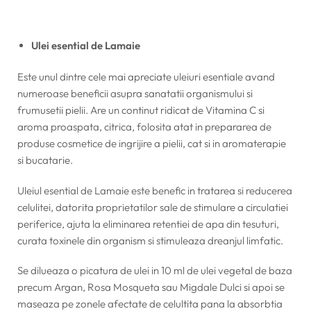
Ulei esential de Lamaie
Este unul dintre cele mai apreciate uleiuri esentiale avand
numeroase beneficii asupra sanatatii organismului si
frumusetii pielii. Are un continut ridicat de Vitamina C si
aroma proaspata, citrica, folosita atat in prepararea de
produse cosmetice de ingrijire a pielii, cat si in aromaterapie
si bucatarie.
Uleiul esential de Lamaie este benefic in tratarea si reducerea
celulitei, datorita proprietatilor sale de stimulare a circulatiei
periferice, ajuta la eliminarea retentiei de apa din tesuturi,
curata toxinele din organism si stimuleaza dreanjul limfatic.
Se dilueaza o picatura de ulei in 10 ml de ulei vegetal de baza
precum Argan, Rosa Mosqueta sau Migdale Dulci si apoi se
maseaza pe zonele afectate de celultita pana la absorbtia