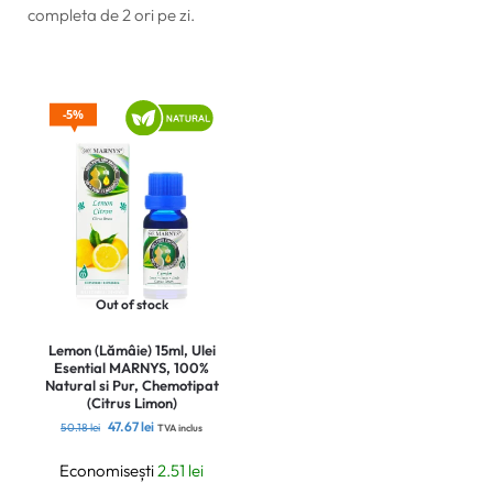
completa de 2 ori pe zi.
5%
Out of stock
Lemon (Lămâie) 15ml, Ulei
Esential MARNYS, 100%
Natural si Pur, Chemotipat
(Citrus Limon)
47.67
lei
50.18
lei
TVA inclus
Economisești
2.51
lei