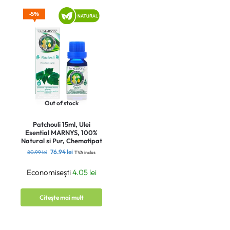
5%
Out of stock
Patchouli 15ml, Ulei
Esential MARNYS, 100%
Natural si Pur, Chemotipat
76.94
lei
80.99
lei
TVA inclus
Economisești
4.05
lei
Citește mai mult