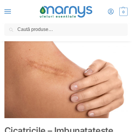
0
Caută
Home
»
Cicatricile – Imbunatateste aspectul pielii cu ajutorul remediilor naturale
Cicatricile – Imbunatateste