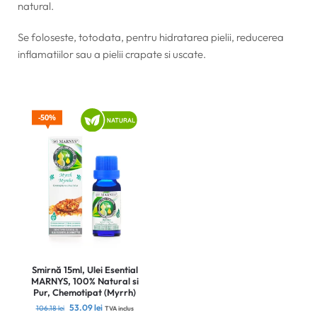
natural.
Se foloseste, totodata, pentru hidratarea pielii, reducerea
inflamatiilor sau a pielii crapate si uscate.
50%
Smirnă 15ml, Ulei Esential
MARNYS, 100% Natural si
Pur, Chemotipat (Myrrh)
53.09
lei
106.18
lei
TVA inclus