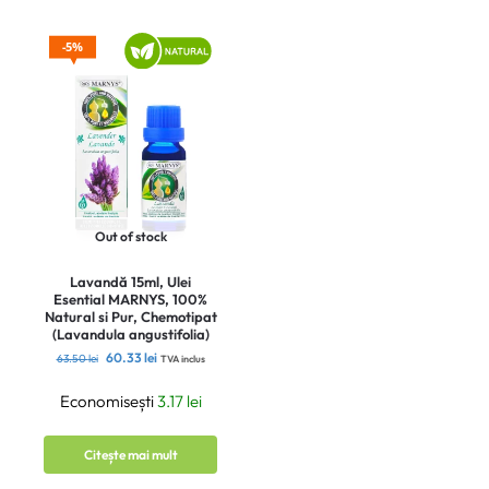
5%
Out of stock
Lavandă 15ml, Ulei
Esential MARNYS, 100%
Natural si Pur, Chemotipat
(Lavandula angustifolia)
60.33
lei
63.50
lei
TVA inclus
Economisești
3.17
lei
Citește mai mult