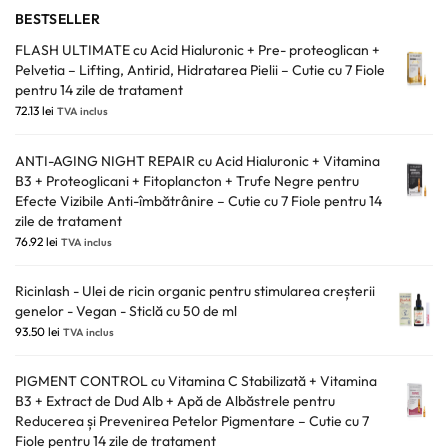
BESTSELLER
FLASH ULTIMATE cu Acid Hialuronic + Pre- proteoglican +
Pelvetia – Lifting, Antirid, Hidratarea Pielii – Cutie cu 7 Fiole
pentru 14 zile de tratament
72.13
lei
TVA inclus
ANTI-AGING NIGHT REPAIR cu Acid Hialuronic + Vitamina
B3 + Proteoglicani + Fitoplancton + Trufe Negre pentru
Efecte Vizibile Anti-îmbătrânire – Cutie cu 7 Fiole pentru 14
zile de tratament
76.92
lei
TVA inclus
Ricinlash - Ulei de ricin organic pentru stimularea creșterii
genelor - Vegan - Sticlă cu 50 de ml
93.50
lei
TVA inclus
PIGMENT CONTROL cu Vitamina C Stabilizată + Vitamina
B3 + Extract de Dud Alb + Apă de Albăstrele pentru
Reducerea și Prevenirea Petelor Pigmentare – Cutie cu 7
Fiole pentru 14 zile de tratament