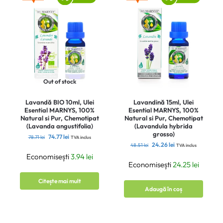
Out of stock
Lavandă BIO 10ml, Ulei
Lavandină 15ml, Ulei
Esential MARNYS, 100%
Esential MARNYS, 100%
Natural si Pur, Chemotipat
Natural si Pur, Chemotipat
(Lavanda angustifolia)
(Lavandula hybrida
grosso)
74.77
lei
78.71
lei
TVA inclus
24.26
lei
48.51
lei
TVA inclus
Economisești
3.94
lei
Economisești
24.25
lei
Citește mai mult
Adaugă în coș