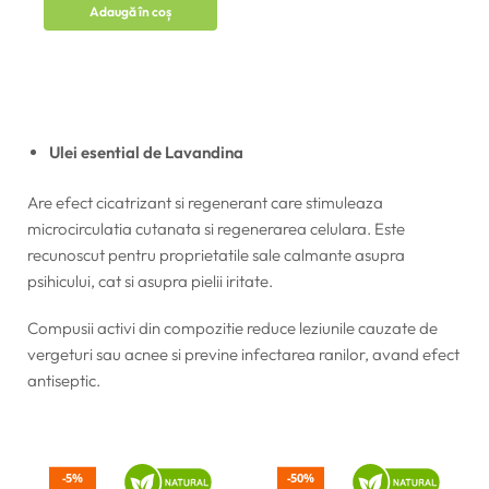
Adaugă în coș
Ulei esential de Lavandina
Are efect cicatrizant si regenerant care stimuleaza
microcirculatia cutanata si regenerarea celulara. Este
recunoscut pentru proprietatile sale calmante asupra
psihicului, cat si asupra pielii iritate.
Compusii activi din compozitie reduce leziunile cauzate de
vergeturi sau acnee si previne infectarea ranilor, avand efect
antiseptic.
5%
50%