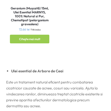
Geranium (Mușcată) 15ml,
Ulei Esential MARNYS,
100% Natural si Pur,
Chemotipat (pelargonium
graveolens)
72.66
lei
TVA inclus
Citește mai mult
Ulei esential de Arbore de Ceai
Este un tratament natural eficient pentru combatarea
cicatricior cauzate de acnee, cosuri sau varicela. Ajuta la
vindecarea ranilor, diminueaza treptat cicatricile existente si
previne aparitia afectiunilor dermatologice precum
dermatita sau acnee.