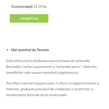
Economisești
53.09
lei
Adaugă în coș
Ulei esential de Tamaie
Este obtinut prin distilarea rasinii extrase din arborele
Boswellia Carteri supranumit si “arborele sacru”, datorita
beneficiilor sale asupra sanatatii organismului.
Are efect calmant asupra pielii, ii ofera un aspect luminos si
hidratat, grabeste procesul de vindecare a cicatricilor si
amelioreaza leziunile de la nivelul pielii.