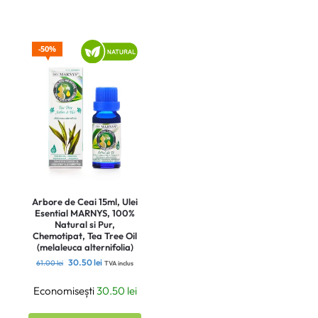
50%
Arbore de Ceai 15ml, Ulei
Esential MARNYS, 100%
Natural si Pur,
Chemotipat, Tea Tree Oil
(melaleuca alternifolia)
30.50
lei
61.00
lei
TVA inclus
Economisești
30.50
lei