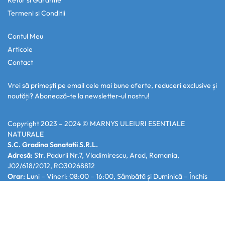
Retur si Garantie
Termeni si Conditii
Contul Meu
Articole
Contact
Vrei să primești pe email cele mai bune oferte, reduceri exclusive și
noutăți? Abonează-te la newsletter-ul nostru!
Copyright 2023 – 2024 ©
MARNYS ULEIURI ESENTIALE
NATURALE
S.C. Gradina Sanatatii S.R.L.
Adresă:
Str. Padurii Nr.7, Vladimirescu, Arad, Romania,
J02/618/2012, RO30268812
Orar:
Luni – Vineri: 08:00 – 16:00, Sâmbătă și Duminică – Închis
Telefon si E-mail:
0742.445.737 ,
office@marnys-uleiuri-
esentiale.ro
Deținem Depozit Certificat ANSVSA